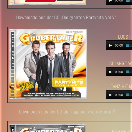
00:00
Downloads aus der CD „Die größten Partyhits Vol V"
LÜGST
00:00
SOLANGE W
00:00
TANZ MIT M
00:00
Downloads aus der CD „Im Tagebuch vom Muatarl“
GEMMA ZU