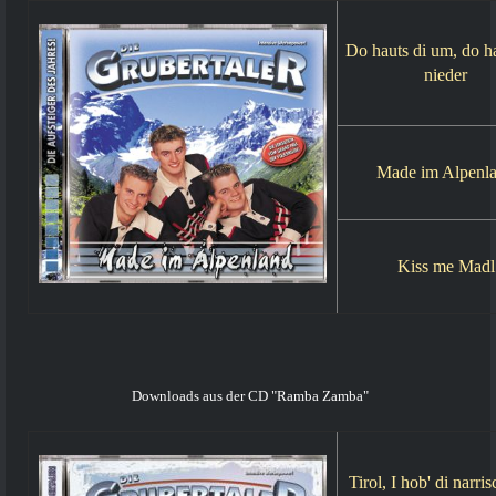
Do hauts di um, do ha
nieder
Made im Alpenl
Kiss me Madl
Downloads aus der CD "Ramba Zamba"
Tirol, I hob' di narri