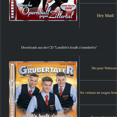
Hey Madl
Downloads aus der CD "Landleb'n hoaßt z'ommheb'n"
Der pure Wahnsin
Sie verlasst mi wegen Sem