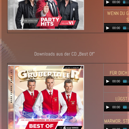
00:00
WENN DU G
S
00:00
Downloads aus der CD „Best Of"
FÜR DICH 
00:00
LÜGST
00:00
MARMOR, STE